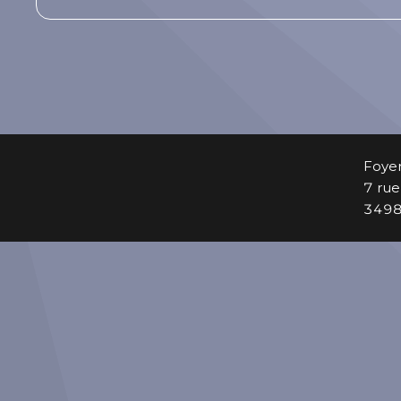
Foyer
7 rue
34980