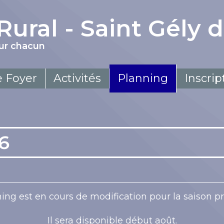
Rural - Saint Gély 
our chacun
e Foyer
Activités
Planning
Inscrip
Body Minceur & Body Sculpt (en alternance)
Cuisses Abdos Fessiers + Stretching
6
ing est en cours de modification pour la saison p
Il sera disponible début août.